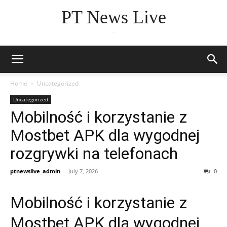
PT News Live
.
Home
Uncategorized
Uncategorized
Mobilność i korzystanie z
Mostbet APK dla wygodnej
rozgrywki na telefonach
ptnewslive_admin
-
July 7, 2026
0
Mobilność i korzystanie z
Mostbet APK dla wygodnej