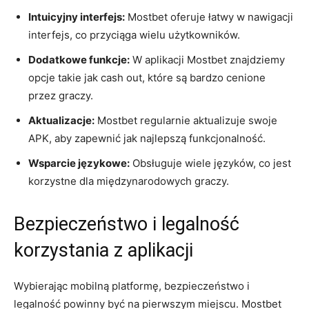
Intuicyjny interfejs:
Mostbet oferuje łatwy w nawigacji
interfejs, co przyciąga wielu użytkowników.
Dodatkowe funkcje:
W aplikacji Mostbet znajdziemy
opcje takie jak cash out, które są bardzo cenione
przez graczy.
Aktualizacje:
Mostbet regularnie aktualizuje swoje
APK, aby zapewnić jak najlepszą funkcjonalność.
Wsparcie językowe:
Obsługuje wiele języków, co jest
korzystne dla międzynarodowych graczy.
Bezpieczeństwo i legalność
korzystania z aplikacji
Wybierając mobilną platformę, bezpieczeństwo i
legalność powinny być na pierwszym miejscu. Mostbet