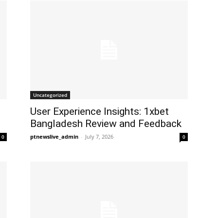
Uncategorized
User Experience Insights: 1xbet
Bangladesh Review and Feedback
ptnewslive_admin
-
July 7, 2026
0
0