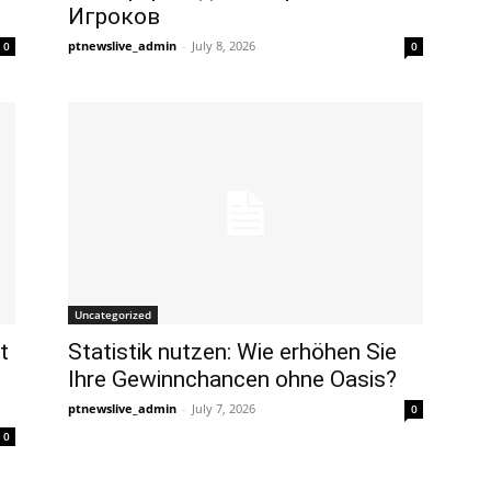
Игроков
ptnewslive_admin
-
July 8, 2026
0
0
Uncategorized
t
Statistik nutzen: Wie erhöhen Sie
Ihre Gewinnchancen ohne Oasis?
ptnewslive_admin
-
July 7, 2026
0
0