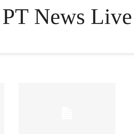
PT News Live
.