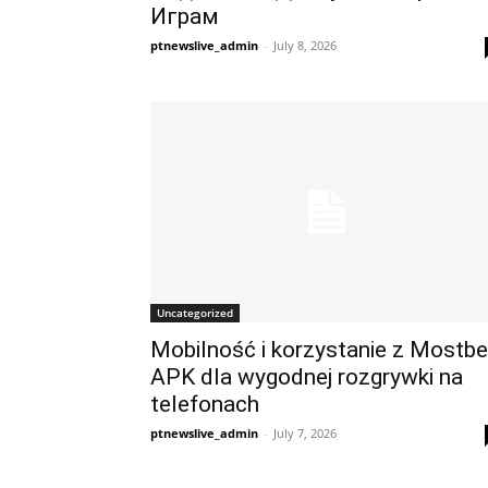
Играм
ptnewslive_admin
-
July 8, 2026
Uncategorized
Mobilność i korzystanie z Mostbe
APK dla wygodnej rozgrywki na
telefonach
ptnewslive_admin
-
July 7, 2026