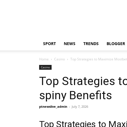
SPORT
NEWS
TRENDS
BLOGGER
Home
Casino
Top Strategies to Maximize Mostbe
Casino
Top Strategies 
spiny Benefits
ptnewslive_admin
-
July 7, 2026
Top Strategies to Max