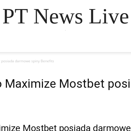
PT News Live
.
t posiada darmowe spiny Benefits
to Maximize Mostbet po
imize Mostbet posiada darmowe 