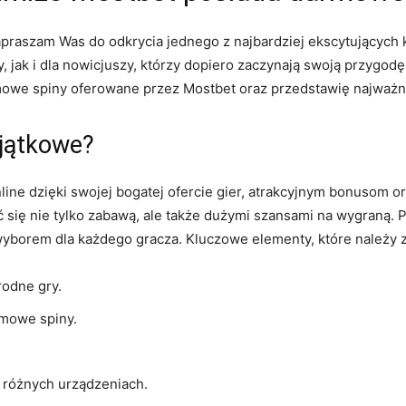
zapraszam Was do odkrycia jednego z najbardziej ekscytujących k
 jak i dla nowicjuszy, którzy dopiero zaczynają swoją przygo
we spiny oferowane przez Mostbet oraz przedstawię najważnie
yjątkowe?
line dzięki swojej bogatej ofercie gier, atrakcyjnym bonusom or
 się nie tylko zabawą, ale także dużymi szansami na wygraną. 
yborem dla każdego gracza. Kluczowe elementy, które należy z
odne gry.
rmowe spiny.
na różnych urządzeniach.