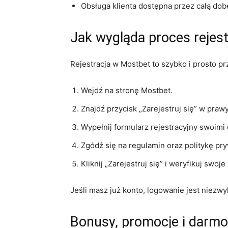
Obsługa klienta dostępna przez całą dob
Jak wygląda proces rejest
Rejestracja w Mostbet to szybko i prosto pr
Wejdź na stronę Mostbet.
Znajdź przycisk „Zarejestruj się” w pra
Wypełnij formularz rejestracyjny swoimi d
Zgódź się na regulamin oraz politykę pry
Kliknij „Zarejestruj się” i weryfikuj swoj
Jeśli masz już konto, logowanie jest niezw
Bonusy, promocje i darm