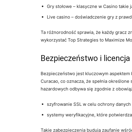
Gry stołowe – klasyczne w Casino takie ja
Live casino – doświadczenie gry z praw
Ta różnorodność sprawia, że każdy gracz z
wykorzystać Top Strategies to Maximize Mo
Bezpieczeństwo i licencja
Bezpieczeństwo jest kluczowym aspektem ka
Curacao, co oznacza, że ​​spełnia określone
hazardowych odbywa się zgodnie z obowiązu
szyfrowanie SSL w celu ochrony danych
systemy weryfikacyjne, które potwierdz
Takie zabezpieczenia budują zaufanie wśró