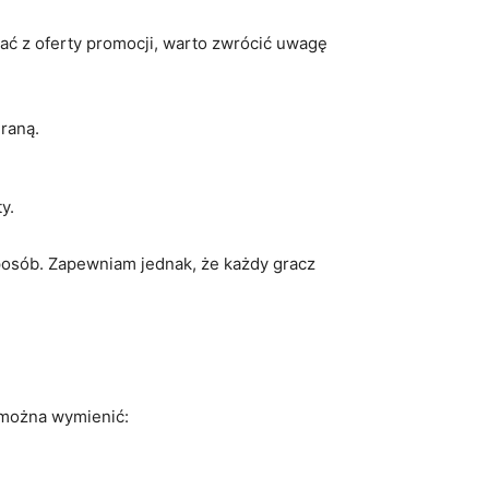
ć z oferty promocji, warto zwrócić uwagę
raną.
y.
posób. Zapewniam jednak, że każdy gracz
i można wymienić: