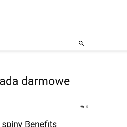
siada darmowe
0
spiny Benefits