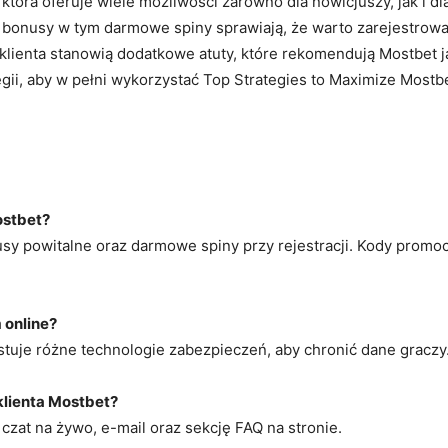
która oferuje wiele możliwości zarówno dla nowicjuszy, jak i d
e bonusy w tym darmowe spiny sprawiają, że warto zarejestrować
lienta stanowią dodatkowe atuty, które rekomendują Mostbet ja
ii, aby w pełni wykorzystać Top Strategies to Maximize Mostb
ostbet?
usy powitalne oraz darmowe spiny przy rejestracji. Kody promo
 online?
stuje różne technologie zabezpieczeń, aby chronić dane graczy
klienta Mostbet?
czat na żywo, e-mail oraz sekcję FAQ na stronie.