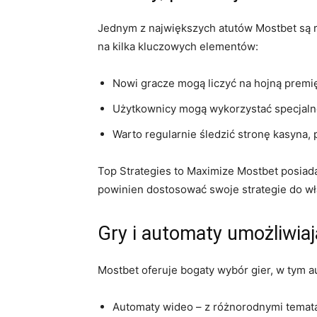
Jednym z największych atutów Mostbet są r
na kilka kluczowych elementów:
Nowi gracze mogą liczyć na hojną premi
Użytkownicy mogą wykorzystać specjaln
Warto regularnie śledzić stronę kasyna,
Top Strategies to Maximize Mostbet posiad
powinien dostosować swoje strategie do wł
Gry i automaty umożliwia
Mostbet oferuje bogaty wybór gier, w tym a
Automaty wideo – z różnorodnymi temat