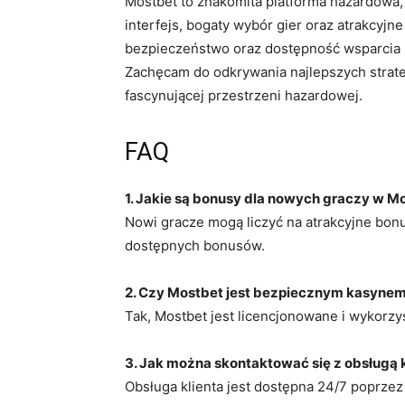
Mostbet to znakomita platforma hazardowa, 
interfejs, bogaty wybór gier oraz atrakcyjn
bezpieczeństwo oraz dostępność wsparcia k
Zachęcam do odkrywania najlepszych strateg
fascynującej przestrzeni hazardowej.
FAQ
1. Jakie są bonusy dla nowych graczy w M
Nowi gracze mogą liczyć na atrakcyjne bon
dostępnych bonusów.
2. Czy Mostbet jest bezpiecznym kasynem
Tak, Mostbet jest licencjonowane i wykorzy
3. Jak można skontaktować się z obsługą 
Obsługa klienta jest dostępna 24/7 poprzez 