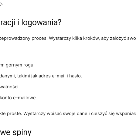
ę.
racji i logowania?
zeprowadzony proces. Wystarczy kilka kroków, aby założyć swoje
wym górnym rogu.
anymi, takimi jak adres e-mail i hasło.
watności.
e konto e-mailowe.
ykle proste. Wystarczy wpisać swoje dane i cieszyć się wspania
owe spiny