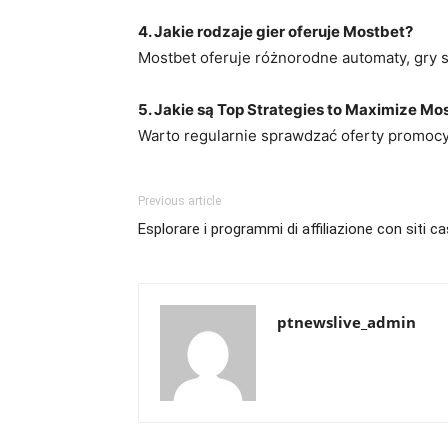
4. Jakie rodzaje gier oferuje Mostbet?
Mostbet oferuje różnorodne automaty, gry s
5. Jakie są Top Strategies to Maximize M
Warto regularnie sprawdzać oferty promoc
Previous article
Esplorare i programmi di affiliazione con siti
ptnewslive_admin